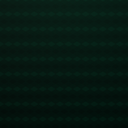
**为何伤病对球员表现影响如此之大？**一方面，伤病会限
制球员的身体行动能力。任何关节、肌肉的损伤都会影响球
员在场上的灵活性和爆发力。对于射手而言，投篮时需要精
准的手腕发力和身体协调，而这些正是受伤病影响最大的方
面。爱德华兹在场上的低命中率说明了这一点。
另一方面，伤病不仅仅造成身体上的劣势，还对球员的心理
产生影响。长期受到伤病困扰，球员可能会在比赛中变得犹
豫，生怕加重病情。这种压力可能进一步影响他们的表现。
*心理状态*的微妙变化有时比身体的损伤更具威胁。
在NBA的历史上，不乏因伤病导致表现波动的球员案例。
以**德里克·罗斯**为例，这位曾经的MVP由盛转衰，伤病
是他职业生涯最大挑战。然而，他通过坚持不懈的努力和适
时调整心态，最终重回赛场并再次展现惊人实力。爱德华兹