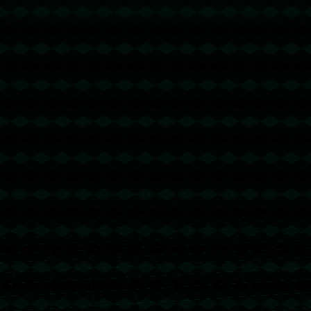
似短期有效，但员工福利的缩水可能引发更加深远的负面影
响。
### 曼联需要重新审视自身管理
**俱乐部文化与员工体验**是否能够在压力面前保持坚韧，
是一家全球顶级企业的真正考验。曼联削减成本背后的思维
模式值得商榷。作为全球体育领域的标杆企业，如何在维系
内部运营与保障员工权益之间取得平衡，应成为管理团队尤
其关注的重要议题。
全球商业发展趋势不乏既削减成本又保证员工福利的案例。
例如日本丰田公司，通过优化流程而非缩减员工权益成功降
低运营成本，同时保持团队士气。这些案例证明，加强内部
优化有时比直接从员工身上节约预算更加合理与长效。
曼联削减成本风波或许会在未来推动俱乐部反思。这不仅关