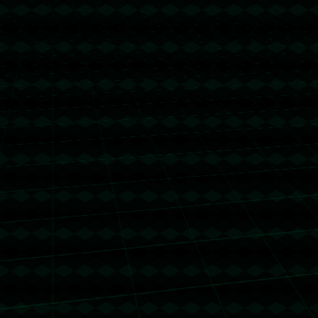
上一篇：申花备战超级杯 上海德比开启后奥斯卡时代的较量.
下一篇：奧納納宣布國家隊復出！2022世界杯期間曾因與主帥不和而離隊.