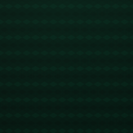
重新审视比赛策略和提升球员的临场发挥能力，是未来克敌
制胜的关键。
**福建队的胜利之匙**
福建晋江文旅队的胜利绝非侥幸，他们在比赛中的表现得益
于多方面的准备和付出。首先，福建队的年轻球员在比赛中
发挥出了极高的水平，尤其是一名20岁新星，在比赛决定性
时刻屡次得分，令人印象深刻。此外，福建队的教练组在战
术布置上也取得了胜利，他们针对新疆队的特点进行了有效
的限制，并成功通过快节奏的打法扰乱了对手的节奏。
**新疆队的反思与调整**
新疆伊力特队在这场意外失利中，暴露出了一些问题。首先
是球队在体能和心理上的准备似乎不足，对于“爆冷失利”这
样的突发情况，球员显得措手不及。其次，战术上的单一化
也限制了他们的比赛节奏。未来，新疆队需要在战术多元化