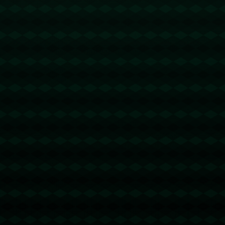
赛场环境，迅速识别问题并果断调整，是扭转不利局面的关
键。
综上所述，新疆伊力特队在面对福建晋江文旅队的比赛中暴
露出的不足，提醒我们在竞技体育中，任何一支队伍都不能
掉以轻心。未来的比赛，充满无限可能和挑战，真正的强者