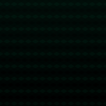
在企业界，我们同样可以看到体育文化的强大影响力。譬
如，*耐克公司*与曼联的合作，不仅提升了品牌的国际知名
度，还通过增强品牌形象实现了双赢。这类跨界合作进一步
证明，体育精神和品牌文化拥有紧密的联系，而这种联系恰
恰能够赋予品牌更多的人文关怀和情感认同。