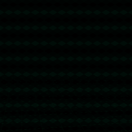
由此来看，史密斯选择佩戴利物浦领带，无论是个人情感还
是文化象征，都具有深远意义。**他的这次公开亮相，不仅
唤起了足球迷的广泛关注，还通过细小的细节展示了足球文
化跨界的独特魅力。这也意味着，足球的影响力远不止于赛
场，而是已经深深融入了全球各个角落，成为人们心中难以
割舍的一部分。**
综上所述，无论你是足球迷还是职业人士，通过史密斯局长
的佩带领带这一小小行为，我们都能感受到足球文化在现代