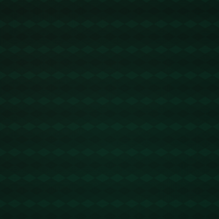
这位新任局长名叫约翰·史密斯，他在上任后的首次公开亮
相中，这条红色领带显得尤为显眼。*利物浦足球俱乐部*的
标志刺绣精致，领带色调与俱乐部的经典红色一脉相承，这
让不少足球迷一眼认出了这条特殊的领带。对于许多美国人
来说，像史密斯这样的高级官员对国外足球俱乐部的青睐令
人好奇不已。