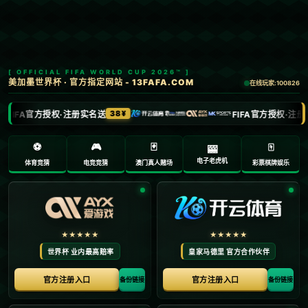
博格巴18个月禁赛期正式结束 复出在即 现年
31岁可自由加盟任何球队.