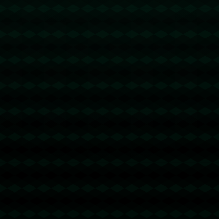
**案例分析：退役后的重启**
历史上，许多球员在经历了重大挫折后重返赛场，并取得了
成功。比如著名的意大利球星罗伯特·巴乔，在经历了受伤
和退役的挫折后，再次复出并取得佳绩。博格巴也许可以从
这些前人的故事中汲取力量与灵感，为自己的未来取得成功
铺平道路。
随着禁赛期的结束，保罗·博格巴的复出无疑成为当下最热
门的话题之一。无论他选择哪个联赛、哪支球队，他的加入
势必为该球队带来新的希望与活力。**只要心怀梦想，脚踏