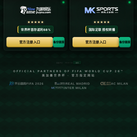
发布时间：2026-08-06
**博格巴18个月禁赛期正式结束，复出在即，现年31岁可自
由加盟任何球队**
*足球界迎来一则引人注目的消息，保罗·博格巴的18个月禁
赛期已正式宣告结束。这位31岁的法国中场球员，再次站在
了职业生涯的十字路口，准备重新开始他的绿茵旅程。如此
背景之下，世界各大足球俱乐部的目光再次聚焦于他，且猜
测他的下一步动向。*