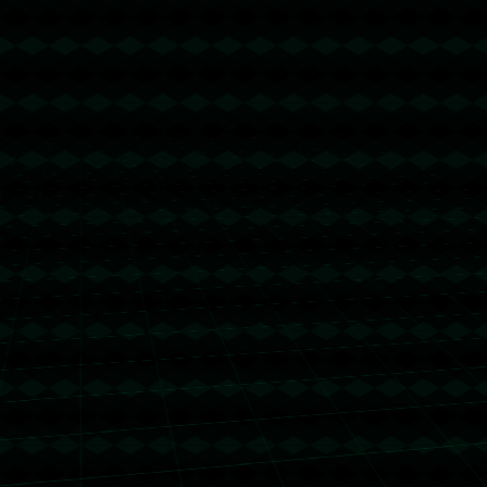
实地，博格巴完全有机会在未来的绿茵场上再度书写传奇。
**