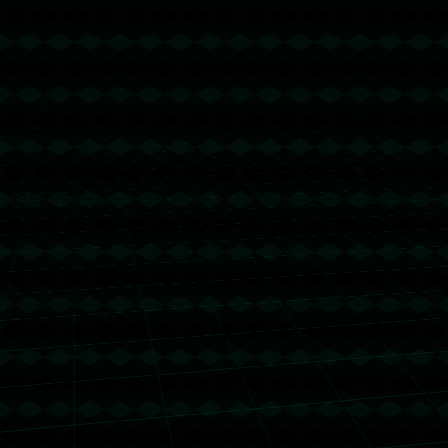
变化。在这个充满竞争和挑战的足球世界，转会不仅是球队
阵容的调整，更代表着战略思考与市场预测。
球迷们正屏息以待，看这场足球领域的争夺战如何收场。戴
维斯的选择，将可能成为未来足球历史中的重要篇章。
上一篇：西甲球隊2023／24賽季球衣合輯.