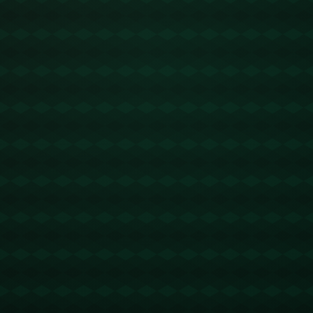
团队，带来了国际最前沿的训练理念和方法。
**科学的训练器材使用**
现代体育训练离不开科学的支持。山东橄榄球队在冬训中引
入先进的**训练设备**，如智能化体能监控系统，可以实时
监测运动员的心率、能量消耗等关键数据。这不仅帮助教练
团队及时调整训练强度，还能为队员制定更为细致的恢复计
划。“**精准训练**”成为全队上下的一致追求。