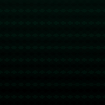
不断创新。他们不仅分析对手在过去比赛中的表现，还学习
国际大赛中的新战术，力求在打法上出奇制胜。在这个基础
上，队内开展**模拟比赛**，仿真可能遇到的对手策略，通
过对抗提升临场应变能力。
**成功案例：三冠王的经验**