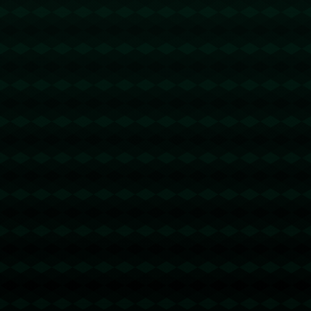
综上所述，喜鹊队在本赛季英超的客场表现，**展示了出色
的竞争力和无限的可能性**。这些成绩背后，是球队对未来
的清晰规划，也是他们对自身能力的自信体现。随着赛季的
推进，球迷们充满期待，期盼纽卡斯尔在接下来的战役中继
续辉煌，终于在欧冠区域中占据一席之地。