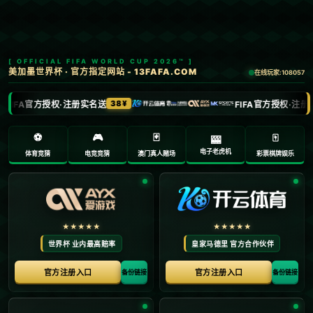
快船赛后采访：三连败非末日，信心依旧坚定.
发布时间：2026-08-07