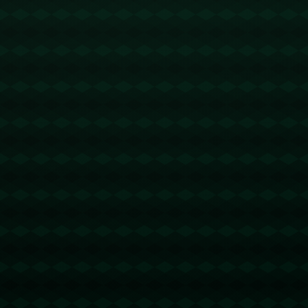
信心是这支球队继续前行的动力源泉。在快船队内部，每一
个队员在心态上都是积极向上的，他们坚信自己的能力和未
来的潜力。有研究指出，积极的心理建设能够有效增强运动
员的比赛表现。快船队显然深谙此理，努力通过心理建设来