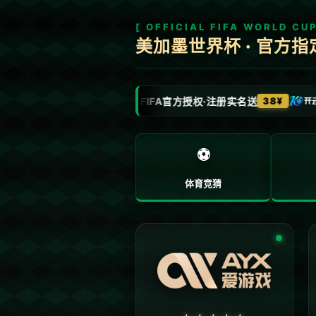
首页
关于我们
产品服务