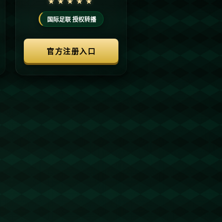
三分纪录.
当库里在比赛中展现他的独特魅力时，整个球馆都仿佛陷入
、7篮板和5助攻的全面数据，让人不禁感叹：**无