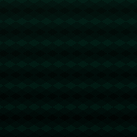
对阵雷霆的比赛值得一提。当时，库里单场命中12记三分，其中一个标志性
造了无数精彩镜头，更用数据打破了常规，从而奠定了他三分王者的地位
半场表现昭示了库里的巨大潜力，他距离超越14记三分的“记录之巅”仅