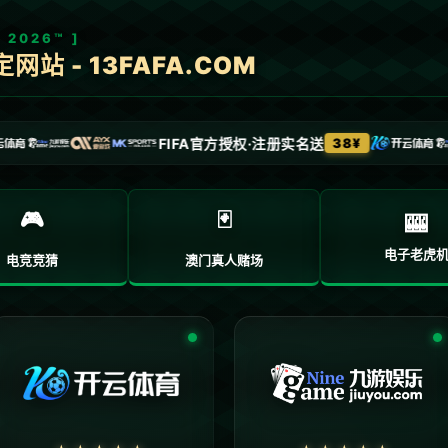
新闻资讯
联系方式